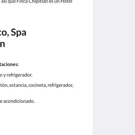
así que Finca Chipitlan es un Hotel
o, Spa
án
taciones:
o y refrigerador.
ón, estancia, cocineta, refrigerador,
re acondicionado.