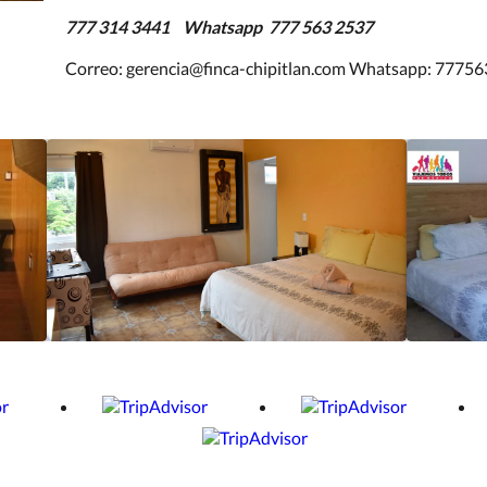
777 314 3441 Whatsapp 777 563 2537
Correo: gerencia@finca-chipitlan.com Whatsapp: 7775