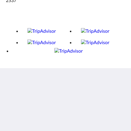
2537
Finca Chipitlán Hotel - Temazcal - Espacio Holístico
Otilio Montaño Street 28 Chipitlan
Cuernavaca Morelos 62070
Mexico
+5217773143441
gerencia@finca-chipitlan.com