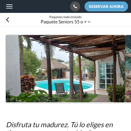
RESERVAR AHORA
Toggle
navigation
Paquetes todo incluido
Paquete Seniors 55 o +
Disfruta tu madurez. Tú lo eliges en