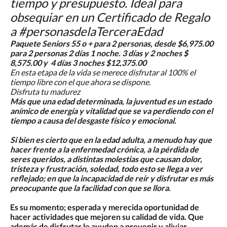
tiempo y presupuesto. Ideal para
obsequiar en un Certificado de Regalo
a #personasdelaTerceraEdad
Paquete Seniors 55 o + para 2 personas, desde $6,975.00
para 2 personas 2 días 1 noche. 3 días y 2 noches $
8,575.00 y 4 días 3 noches $12,375.00
En esta etapa de la vida se merece disfrutar al 100% el
tiempo libre con el que ahora se dispone.
Disfruta tu madurez
Más que una edad determinada, la juventud es un estado
anímico de energía y vitalidad que se va perdiendo con el
tiempo a causa del desgaste físico y emocional.
Si bien es cierto que en la edad adulta, a menudo hay que
hacer frente a la enfermedad crónica, a la pérdida de
seres queridos, a distintas molestias que causan dolor,
tristeza y frustración, soledad, todo esto se llega a ver
reflejado; en que la incapacidad de reír y disfrutar es más
preocupante que la facilidad con que se llora.
Es su momento; esperada y merecida oportunidad de
hacer actividades que mejoren su calidad de vida. Que
además de disfrutar le ayuden a prevenir y aliviar