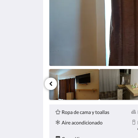
haga
clic
en
los
botones
siguiente
y
anterior.
Comodidades
Ropa de cama y toallas
Aire acondicionado