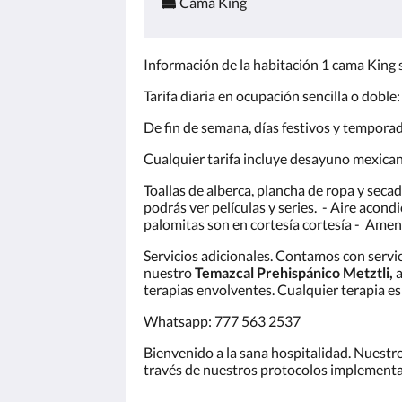
Cama King
Información de la habitación 1 cama King s
Tarifa diaria en ocupación sencilla o dob
De fin de semana, días festivos y tempora
Cualquier tarifa incluye desayuno mexica
Toallas de alberca, plancha de ropa y secad
podrás ver películas y series. - Aire acond
palomitas son en cortesía cortesía - Am
Servicios adicionales. Contamos con servic
nuestro
Temazcal Prehispánico Metztli,
a
terapias envolventes. Cualquier terapia e
Whatsapp: 777 563 2537
Bienvenido a la sana hospitalidad. Nuestro
través de nuestros protocolos implement